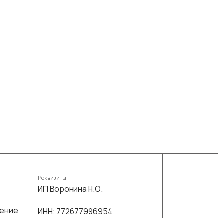
Реквизиты
ИП Воронина Н.О.
шение
ИНН: 772677996954