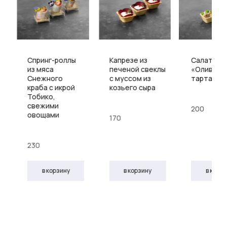
Спринг-роллы
Капрезе из
Салат
из мяса
печеной свеклы
«Оливье»
Снежного
с муссом из
тарталет
краба с икрой
козьего сыра
Тобико,
свежими
200
овощами
170
230
в корзину
в корзину
в корз