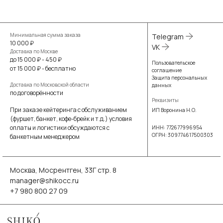
Минимальная сумма заказа
Telegram
10 000 ₽
VK
Доставка по Москве
до 15 000 ₽ - 450 ₽
Пользовательское
от 15 000 ₽ - бесплатно
соглашение
Защита персональных
Доставка по Московской области
данных
по договорённости
Реквизиты
При заказе кейтеринга с обслуживанием
ИП Воронина Н.О.
(фуршет, банкет, кофе-брейк и т.д.) условия
оплаты и логистики обсуждаются с
ИНН: 772677996954
ОГРН: 309774617500303
банкетным менеджером
Москва, Мосрентген, 33Г стр. 8
manager@shikocc.ru
+7 980 800 27 09