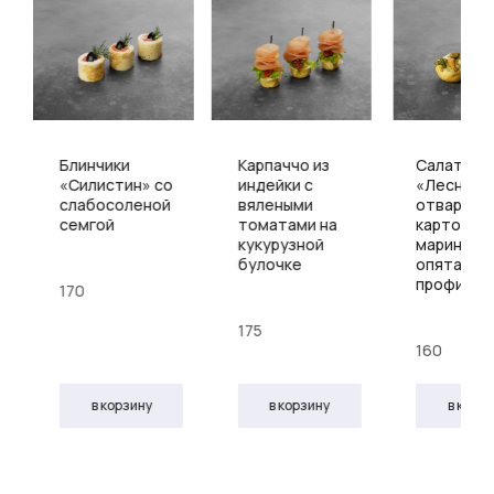
Блинчики
Карпаччо из
Салат
«Силистин» со
индейки с
«Лесной»
слабосоленой
вялеными
отварным
семгой
томатами на
картофел
кукурузной
маринова
булочке
опятами 
профитро
170
175
160
в корзину
в корзину
в корз