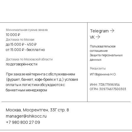
Минимальная сумма заказа
Telegram
10 000 ₽
VK
Доставка по Москве
до 15 000 ₽ - 450 ₽
Пользовательское
от 15 000 ₽ - бесплатно
соглашение
Защита персональных
Доставка по Московской области
данных
по договорённости
Реквизиты
При заказе кейтеринга с обслуживанием
ИП Воронина Н.О.
(фуршет, банкет, кофе-брейк и т.д.) условия
оплаты и логистики обсуждаются с
ИНН: 772677996954
ОГРН: 309774617500303
банкетным менеджером
Москва, Мосрентген, 33Г стр. 8
manager@shikocc.ru
+7 980 800 27 09