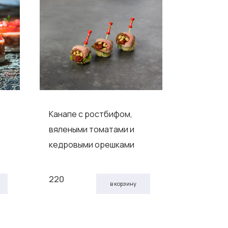
Канапе с ростбифом,
Хамон с 
вялеными томатами и
кедровыми орешками
220
230
в корзину