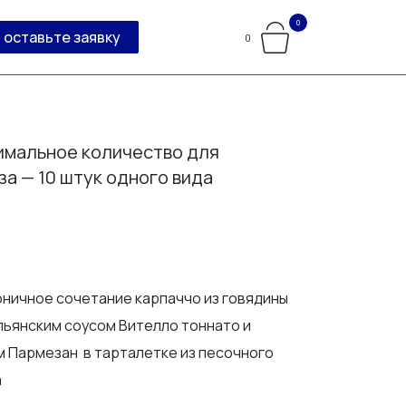
0
оставьте заявку
0
мальное количество для
за — 10 штук одного вида
ничное сочетание карпаччо из говядины
льянским соусом Вителло тоннато и
 Пармезан в тарталетке из песочного
а