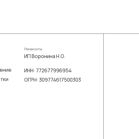
Реквизиты
ИП Воронина Н.О.
шение
ИНН: 772677996954
отки
ОГРН: 309774617500303