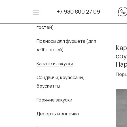
+7 980 800 27 09
Сеты для фуршета (для 10-30
гостей)
Подносы для фуршета (для
Кар
4-10 гостей)
соу
Па
Канапе и закуски
Порц
Сэндвичи, круассаны,
брускетты
Горячие закуски
Десерты и выпечка