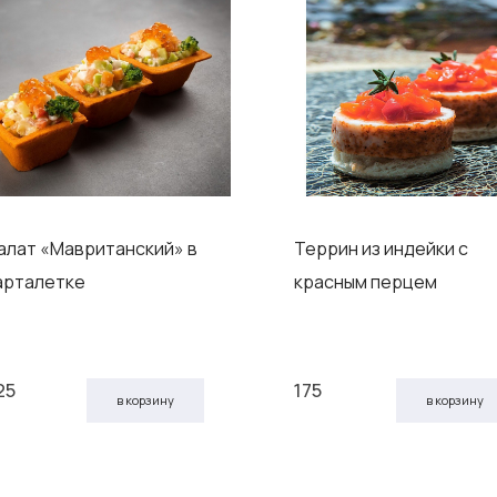
алат «Мавританский» в
Террин из индейки с
арталетке
красным перцем
25
175
в корзину
в корзину