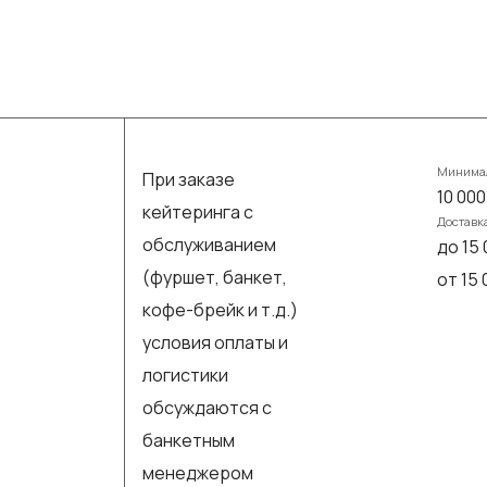
Минимал
При заказе
10 000
кейтеринга с
Доставк
обслуживанием
до 15 
(фуршет, банкет,
от 15
кофе-брейк и т.д.)
условия оплаты и
логистики
обсуждаются с
банкетным
менеджером