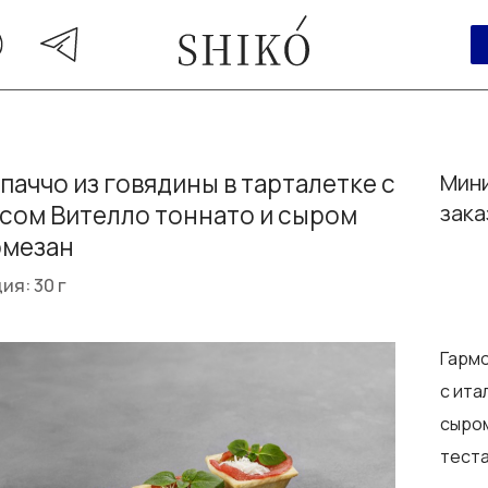
паччо из говядины в тарталетке с
Мини
сом Вителло тоннато и сыром
зака
рмезан
ия: 30 г
Гармо
с ита
сыром
тест