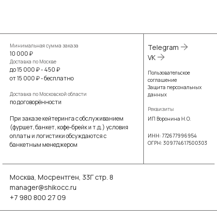
Минимальная сумма заказа
Telegram
10 000 ₽
VK
Доставка по Москве
до 15 000 ₽ - 450 ₽
Пользовательское
от 15 000 ₽ - бесплатно
соглашение
Защита персональных
Доставка по Московской области
данных
по договорённости
Реквизиты
При заказе кейтеринга с обслуживанием
ИП Воронина Н.О.
(фуршет, банкет, кофе-брейк и т.д.) условия
оплаты и логистики обсуждаются с
ИНН: 772677996954
ОГРН: 309774617500303
банкетным менеджером
Москва, Мосрентген, 33Г стр. 8
manager@shikocc.ru
+7 980 800 27 09