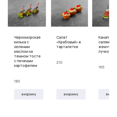
Черноморская
Салат
Канапе с
килька с
«Крабовый» в
салями и
зеленым
тарталетке
жемчужн
маслом на
лучком
темном тосте
с печеным
210
картофелем
165
180
в корзину
в корзину
в корз