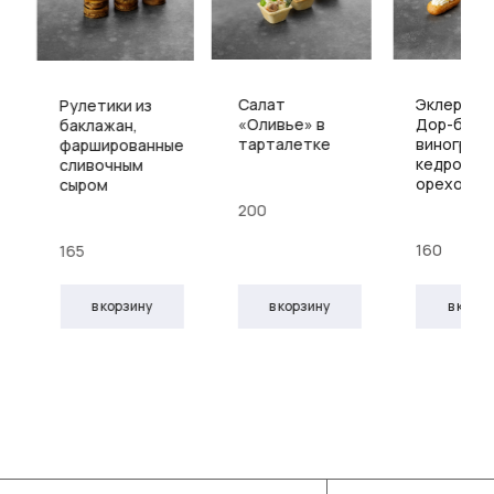
Салат
Эклер с м
Рулетики из
«Оливье» в
Дор-блю,
баклажан,
тарталетке
виноградо
фаршированные
кедровым
сливочным
орехом
сыром
200
160
165
в корзину
в корзину
в корз