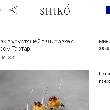
ак в хрустящей панировке с
Мини
сом Тартар
зака
ия: 35 г
Нежны
панир