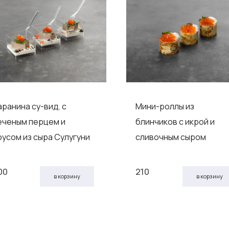
аранина су-вид, с
Мини-роллы из
еченым перцем и
блинчиков с икрой и
оусом из сыра Сулугуни
сливочным сыром
00
210
в корзину
в корзину