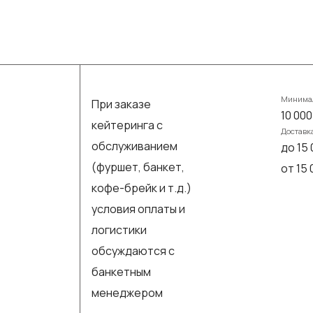
Минимал
При заказе
10 000
кейтеринга с
Доставк
обслуживанием
до 15 
(фуршет, банкет,
от 15
кофе-брейк и т.д.)
условия оплаты и
логистики
обсуждаются с
банкетным
менеджером