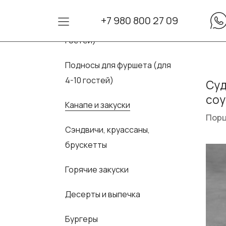
+7 980 800 27 09
Сеты для фуршета (для 10-30
гостей)
Подносы для фуршета (для
4-10 гостей)
Суд
соу
Канапе и закуски
Порц
Сэндвичи, круассаны,
брускетты
Горячие закуски
Десерты и выпечка
Бургеры