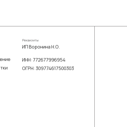
Реквизиты
ИП Воронина Н.О.
шение
ИНН: 772677996954
отки
ОГРН: 309774617500303