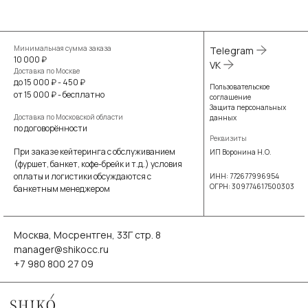
Минимальная сумма заказа
Telegram
10 000 ₽
VK
Доставка по Москве
до 15 000 ₽ - 450 ₽
Пользовательское
от 15 000 ₽ - бесплатно
соглашение
Защита персональных
Доставка по Московской области
данных
по договорённости
Реквизиты
При заказе кейтеринга с обслуживанием
ИП Воронина Н.О.
(фуршет, банкет, кофе-брейк и т.д.) условия
оплаты и логистики обсуждаются с
ИНН: 772677996954
ОГРН: 309774617500303
банкетным менеджером
Москва, Мосрентген, 33Г стр. 8
manager@shikocc.ru
+7 980 800 27 09