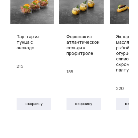
Тар-тар из
Форшмак из
Эклер с
тунца с
атлантической
масляной
авокадо
сельди в
рыбой, с
профитроле
огурцом,
сливочны
сыром и и
215
палтуса
185
220
в корзину
в корзину
в корз