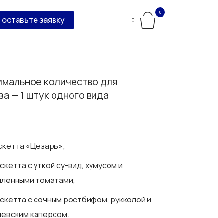
0
оставьте заявку
0
мальное количество для
за — 1 штук одного вида
ускетта «Цезарь»;
ускетта с уткой су-вид, хумусом и
яленными томатами;
ускетта с сочным ростбифом, рукколой и
левским каперсом.