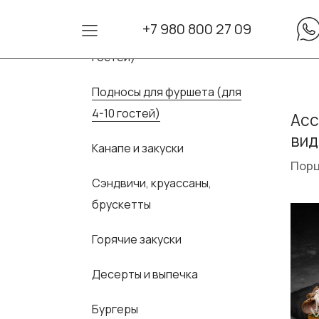
+7 980 800 27 09
Сеты для фуршета (для 10-30
гостей)
Подносы для фуршета (для
4-10 гостей)
Асс
вид
Канапе и закуски
Порц
Сэндвичи, круассаны,
брускетты
Горячие закуски
Десерты и выпечка
Бургеры