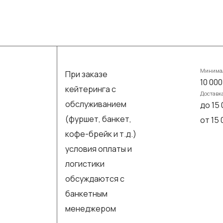
Минимал
При заказе
10 000
кейтеринга с
Доставк
обслуживанием
до 15 
(фуршет, банкет,
от 15
кофе-брейк и т.д.)
условия оплаты и
логистики
обсуждаются с
банкетным
менеджером