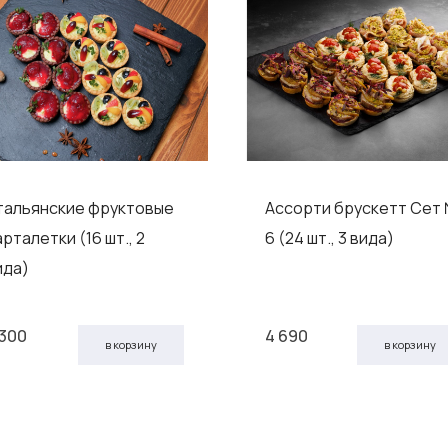
тальянские фруктовые
Ассорти брускетт Сет
арталетки (16 шт., 2
6 (24 шт., 3 вида)
ида)
 300
4 690
в корзину
в корзину