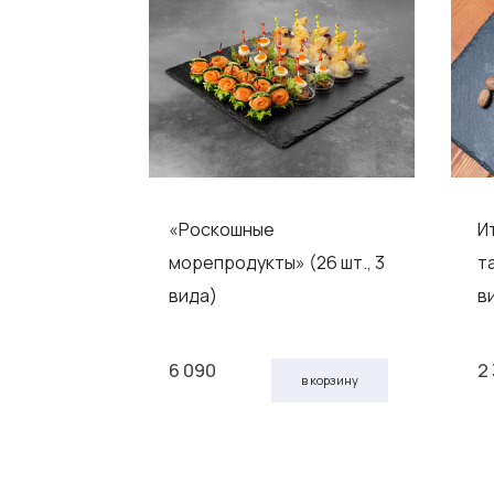
анов Сет
«Роскошные
И
а)
морепродукты» (26 шт., 3
т
вида)
в
6 090
2
 корзину
в корзину