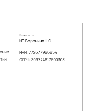
Реквизиты
ИП Воронина Н.О.
шение
ИНН: 772677996954
отки
ОГРН: 309774617500303