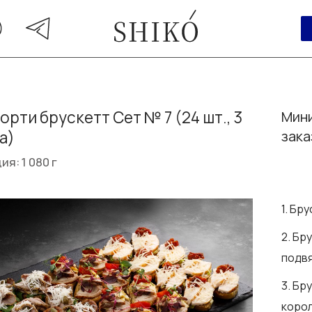
орти брускетт Сет № 7 (24 шт., 3
Мини
а)
зака
ия: 1 080 г
1. Бр
2. Бр
подв
3. Бр
коро