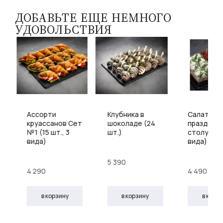
ДОБАВЬТЕ ЕЩЕ НЕМНОГО
УДОВОЛЬСТВИЯ
Ассорти
Клубника в
Салатики 
)
круассанов Сет
шоколаде (24
празднич
№1 (15 шт., 3
шт.)
столу (24 
вида)
вида)
5 390
4 290
4 490
в корзину
в корзину
в корз