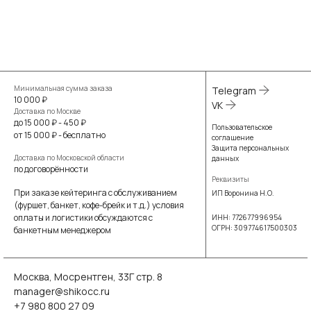
Минимальная сумма заказа
Telegram
10 000 ₽
VK
Доставка по Москве
до 15 000 ₽ - 450 ₽
Пользовательское
от 15 000 ₽ - бесплатно
соглашение
Защита персональных
Доставка по Московской области
данных
по договорённости
Реквизиты
При заказе кейтеринга с обслуживанием
ИП Воронина Н.О.
(фуршет, банкет, кофе-брейк и т.д.) условия
оплаты и логистики обсуждаются с
ИНН: 772677996954
ОГРН: 309774617500303
банкетным менеджером
Москва, Мосрентген, 33Г стр. 8
manager@shikocc.ru
+7 980 800 27 09