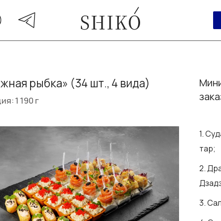
жная рыбка» (34 шт., 4 вида)
Мини
зака
я: 1 190 г
1. Су
тар;
2. Др
Дзадз
3. Са