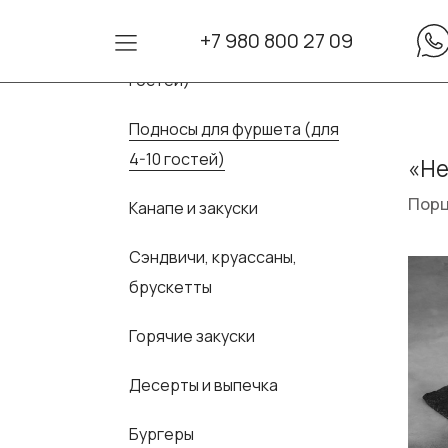
+7 980 800 27 09
Сеты для фуршета (для 10-30
гостей)
Подносы для фуршета (для
4-10 гостей)
«Не
Порци
Канапе и закуски
Сэндвичи, круассаны,
брускетты
Горячие закуски
Десерты и выпечка
Бургеры