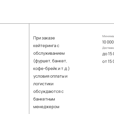
Минимал
При заказе
10 000
кейтеринга с
Доставк
обслуживанием
до 15 
(фуршет, банкет,
от 15
кофе-брейк и т.д.)
условия оплаты и
логистики
обсуждаются с
банкетным
менеджером