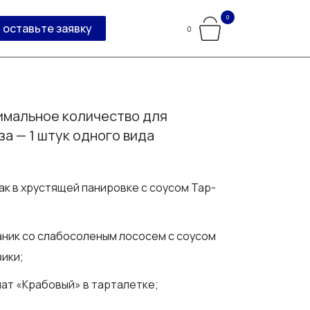
0
оставьте заявку
0
мальное количество для
за — 1 штук одного вида
дак в хрустящей панировке с соусом Тар-
аник со слабосоленым лососем с соусом
ики;
лат «Крабовый» в тарталетке;