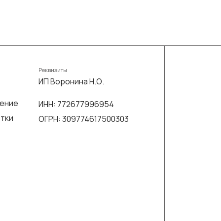
Реквизиты
ИП Воронина Н.О.
шение
ИНН: 772677996954
отки
ОГРН: 309774617500303