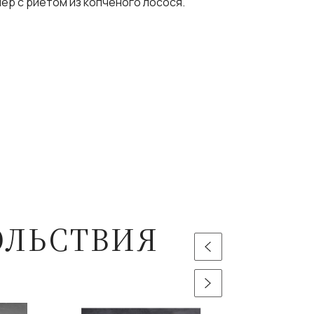
лер с риетом из копченого лосося.
ОЛЬСТВИЯ