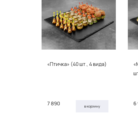
«Птичка» (40 шт., 4 вида)
«
толу (24
шт
7 890
6
 корзину
в корзину