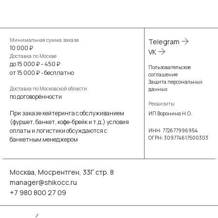
Минимальная сумма заказа
Telegram
10 000 ₽
VK
Доставка по Москве
до 15 000 ₽ - 450 ₽
Пользовательское
от 15 000 ₽ - бесплатно
соглашение
Защита персональных
Доставка по Московской области
данных
по договорённости
Реквизиты
При заказе кейтеринга с обслуживанием
ИП Воронина Н.О.
(фуршет, банкет, кофе-брейк и т.д.) условия
оплаты и логистики обсуждаются с
ИНН: 772677996954
ОГРН: 309774617500303
банкетным менеджером
Москва, Мосрентген, 33Г стр. 8
manager@shikocc.ru
+7 980 800 27 09