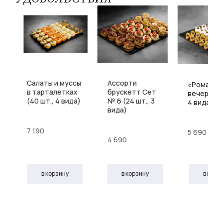
Салаты и муссы
Ассорти
«Романти
в тарталетках
брускетт Сет
вечер» (36
(40 шт., 4 вида)
№ 6 (24 шт., 3
4 вида)
вида)
7 190
5 690
4 690
в корз
в корзину
в корзину