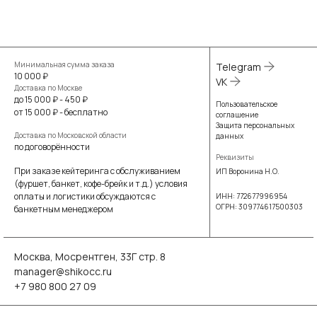
Минимальная сумма заказа
Telegram
10 000 ₽
VK
Доставка по Москве
до 15 000 ₽ - 450 ₽
Пользовательское
от 15 000 ₽ - бесплатно
соглашение
Защита персональных
Доставка по Московской области
данных
по договорённости
Реквизиты
При заказе кейтеринга с обслуживанием
ИП Воронина Н.О.
(фуршет, банкет, кофе-брейк и т.д.) условия
оплаты и логистики обсуждаются с
ИНН: 772677996954
ОГРН: 309774617500303
банкетным менеджером
Москва, Мосрентген, 33Г стр. 8
manager@shikocc.ru
+7 980 800 27 09