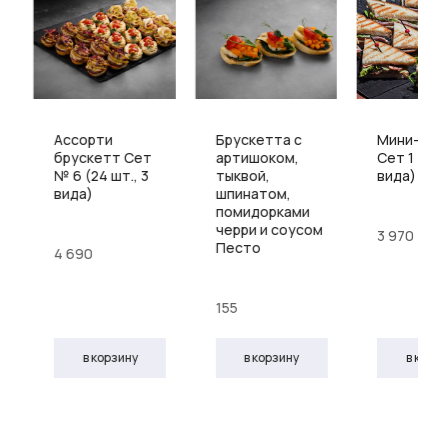
Ассорти
Брускетта с
Мини-сэн
брускетт Сет
артишоком,
Сет 1 (24 
№ 6 (24 шт., 3
тыквой,
вида)
вида)
шпинатом,
помидорками
черри и соусом
3 970
Песто
4 690
155
в корзину
в корзину
в корз