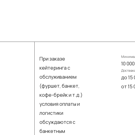
Минимал
При заказе
10 000
кейтеринга с
Доставк
обслуживанием
до 15 
(фуршет, банкет,
от 15
кофе-брейк и т.д.)
условия оплаты и
логистики
обсуждаются с
банкетным