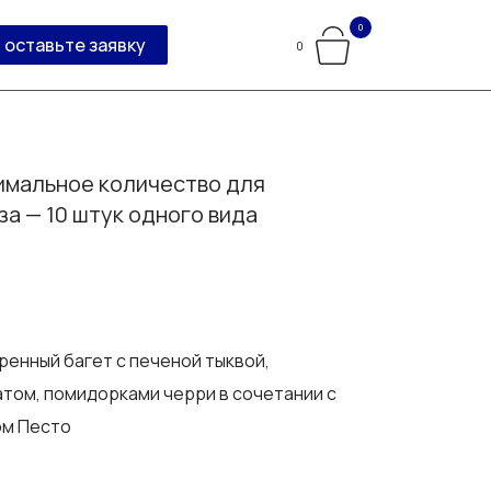
0
оставьте заявку
0
мальное количество для
за — 10 штук одного вида
енный багет с печеной тыквой,
том, помидорками черри в сочетании с
ом Песто