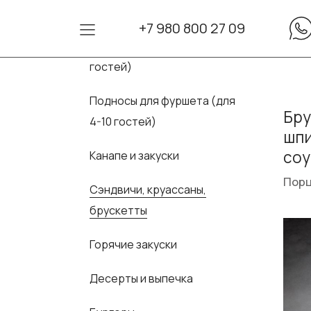
+7 980 800 27 09
Сеты для фуршета (для 10-30
гостей)
Подносы для фуршета (для
Бру
4-10 гостей)
шпи
соу
Канапе и закуски
Порц
Сэндвичи, круассаны,
брускетты
Горячие закуски
Десерты и выпечка