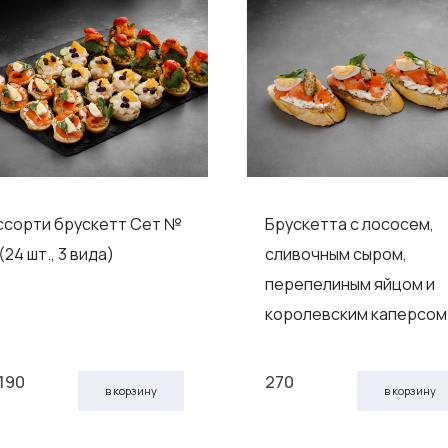
ссорти брускетт Сет №
Брускетта с лососем,
(24 шт., 3 вида)
сливочным сыром,
перепелиным яйцом и
королевским каперсом
 190
270
в корзину
в корзину