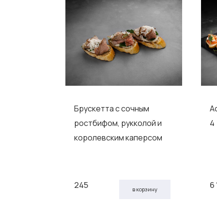
рбонадом,
Брускетта с сочным
А
том и
ростбифом, рукколой и
4 
и
королевским каперсом
245
6
 корзину
в корзину