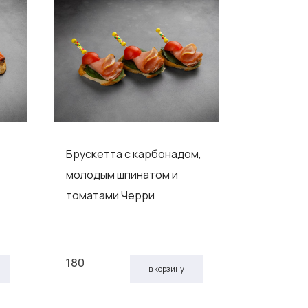
Брускетта с карбонадом,
Брускетт
молодым шпинатом и
ростбифо
томатами Черри
королев
180
245
в корзину