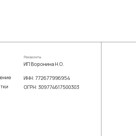
Реквизиты
ИП Воронина Н.О.
шение
ИНН: 772677996954
отки
ОГРН: 309774617500303