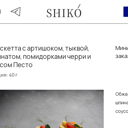
скетта с артишоком, тыквой,
Мини
натом, помидорками черри и
зака
сом Песто
ия: 40 г
Обжар
шпина
соус