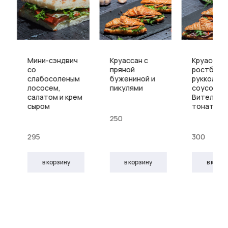
Мини-сэндвич
Круассан с
Круассан 
со
пряной
ростбифо
слабосоленым
бужениной и
рукколой 
лососем,
пикулями
соусом
салатом и крем
Вителло-
сыром
тонато
250
295
300
в корзину
в корзину
в корз