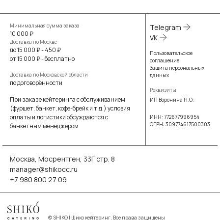
Минимальная сумма заказа
Telegram
10 000 ₽
VK
Доставка по Москве
до 15 000 ₽ - 450 ₽
Пользовательское
от 15 000 ₽ - бесплатно
соглашение
Защита персональных
Доставка по Московской области
данных
по договорённости
Реквизиты
При заказе кейтеринга с обслуживанием
ИП Воронина Н.О.
(фуршет, банкет, кофе-брейк и т.д.) условия
оплаты и логистики обсуждаются с
ИНН: 772677996954
ОГРН: 309774617500303
банкетным менеджером
Москва, Мосрентген, 33Г стр. 8
manager@shikocc.ru
+7 980 800 27 09
©
SHIKO | Шико кейтеринг. Все права защищены