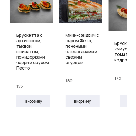
Брускетта с
Мини-сэндвич с
артишоком,
сыром Фета,
Брускетта
тыквой,
печеными
хумусом,
шпинатом,
баклажанами и
томатом 
помидорками
свежим
кедровым
черри и соусом
огурцом
Песто
175
180
155
в корзину
в корзину
в к