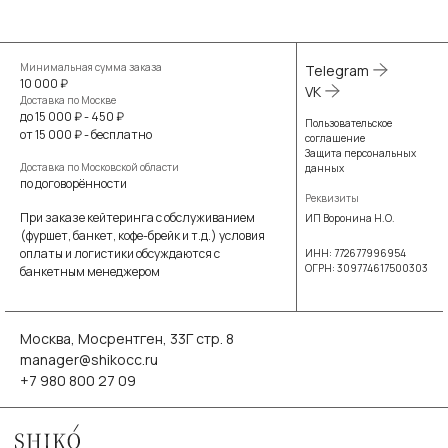
Минимальная сумма заказа
Telegram
10 000 ₽
VK
Доставка по Москве
до 15 000 ₽ - 450 ₽
Пользовательское
от 15 000 ₽ - бесплатно
соглашение
Защита персональных
Доставка по Московской области
данных
по договорённости
Реквизиты
При заказе кейтеринга с обслуживанием
ИП Воронина Н.О.
(фуршет, банкет, кофе-брейк и т.д.) условия
оплаты и логистики обсуждаются с
ИНН: 772677996954
ОГРН: 309774617500303
банкетным менеджером
Москва, Мосрентген, 33Г стр. 8
manager@shikocc.ru
+7 980 800 27 09