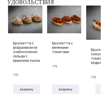
УДОВОЛЬСТВИЯ
Брускетта с
Брускетта с
форшмаком из
вялеными
Брускетта
и
слабосоленой
томатами
хумусом,
сельди с
томатом 
крымским луком
кедровым
175
175
175
в корзину
в корзину
в к