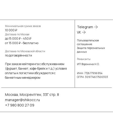
Минимальная сумма заказа
Telegram
10 000 ₽
VK
Доставка по Москве
до 15 000 ₽ - 450 ₽
Пользовательское
от 15 000 ₽ - бесплатно
соглашение
Защита персональных
Доставка по Московской области
данных
по договорённости
Реквизиты
При заказе кейтеринга с обслуживанием
ИП Воронина Н.О.
(фуршет, банкет, кофе-брейк и т.д.) условия
оплаты и логистики обсуждаются с
ИНН: 772677996954
ОГРН: 309774617500303
банкетным менеджером
Москва, Мосрентген, 33Г стр. 8
manager@shikocc.ru
+7 980 800 27 09