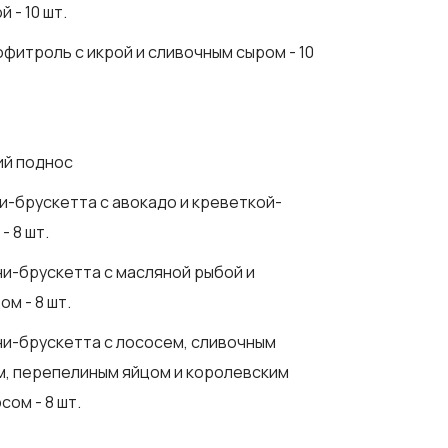
й - 10 шт.
офитроль с икрой и сливочным сыром - 10
ий поднос
ни-брускетта с авокадо и креветкой-
- 8 шт.
ни-брускетта с масляной рыбой и
ом - 8 шт.
ни-брускетта с лососем, сливочным
, перепелиным яйцом и королевским
сом - 8 шт.