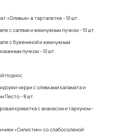
лат «Оливье» в тарталетке - 10 шт.
напе с салями и жемчужным лучком - 10 шт.
напе с бужениной и жемчужным
ованным лучком - 10 шт.
ой поднос
мидорки черри с оливками каламата и
м Песто - 8 шт.
гровая креветка с ананасом и тархуном -
инчики «Силистин» со слабосоленой