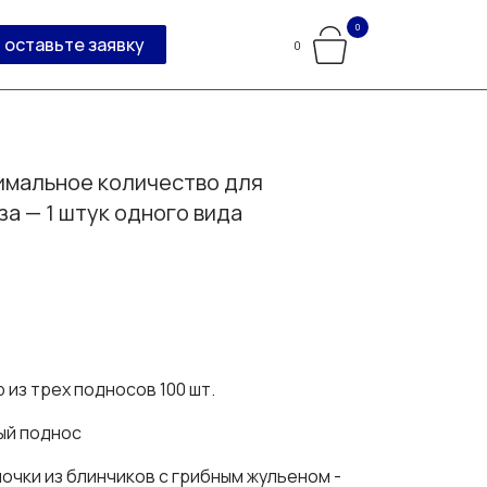
0
оставьте заявку
0
мальное количество для
за — 1 штук одного вида
 из трех подносов 100 шт.
ый поднос
шочки из блинчиков с грибным жульеном -