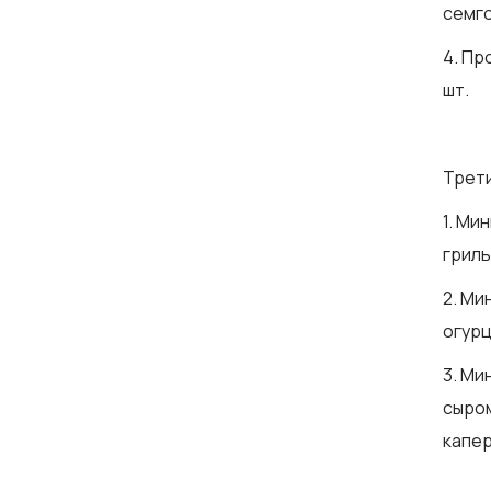
семго
4. Пр
шт.
Трет
1. Ми
гриль 
2. Ми
огурц
3. Ми
сыром
капер