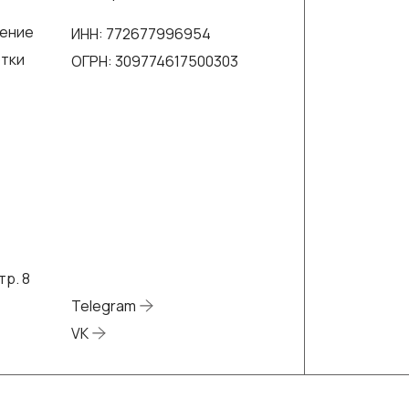
шение
ИНН: 772677996954
отки
ОГРН: 309774617500303
тр. 8
Telegram
VK