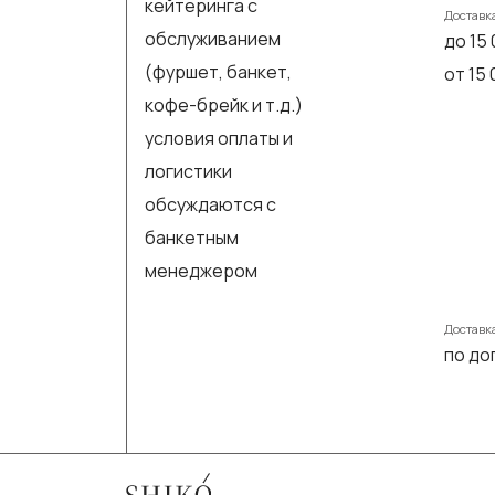
кейтеринга с
Доставк
обслуживанием
до 15 
(фуршет, банкет,
от 15
кофе-брейк и т.д.)
условия оплаты и
логистики
обсуждаются с
банкетным
менеджером
Доставк
по до