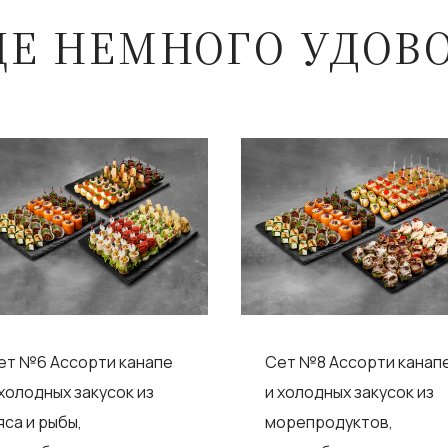
ЩЕ НЕМНОГО УДОВ
ет №6 Ассорти канапе
Сет №8 Ассорти канап
 холодных закусок из
и холодных закусок из
яса и рыбы,
морепродуктов,