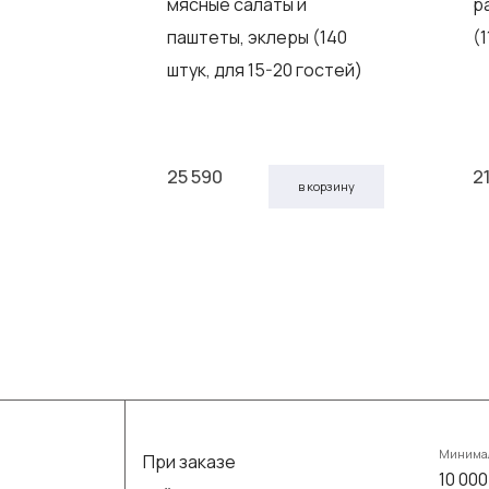
мясные салаты и
р
паштеты, эклеры (140
(1
штук, для 15-20 гостей)
25 590
2
 корзину
в корзину
Минимал
При заказе
10 000