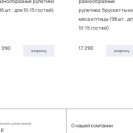
азнообразные рулетики
разнообразные
16 шт., для 10-15 гостей)
рулетики, брускетты из
мяса и птицы (98 шт., д
10-15 гостей).
1 090
17 290
в корзину
в корзину
ьная сумма заказа
О нашей компании
 ₽