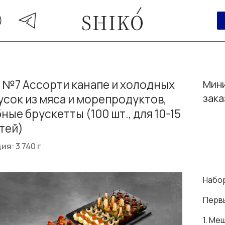
 №7 Ассорти канапе и холодных
Мини
усок из мяса и морепродуктов,
зака
ные брускетты (100 шт., для 10-15
тей)
ия: 3 740 г
Набор
Перв
1. Ме