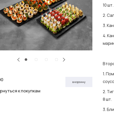
10 шт.
2. Са
3. Ка
4. Ка
марин
Втор
1. По
90
соусо
в корзину
рнуться к покупкам
2. Ти
8 шт.
3. Бл