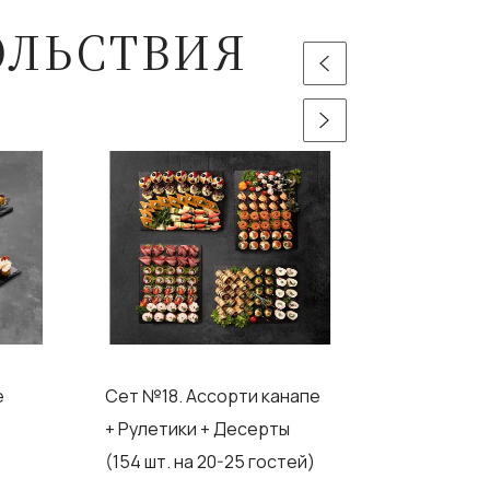
ОЛЬСТВИЯ
е
Сет №18. Ассорти канапе
Сет №11 
+ Рулетики + Десерты
и холодн
(154 шт. на 20-25 гостей)
мяса и м