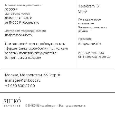
Минимальная сумма заказа
Telegram
10 000 ₽
VK
Доставка по Москве
до 15 000 ₽ - 450 ₽
Пользовательское
от 15 000 ₽ - бесплатно
соглашение
Защита персональных
Доставка по Московской области
данных
по договорённости
Реквизиты
При заказе кейтеринга с обслуживанием
ИП Воронина Н.О.
(фуршет, банкет, кофе-брейк и т.д.) условия
оплаты и логистики обсуждаются с
ИНН: 772677996954
ОГРН: 309774617500303
банкетным менеджером
Москва, Мосрентген, 33Г стр. 8
manager@shikocc.ru
+7 980 800 27 09
©
SHIKO | Шико кейтеринг. Все права защищены