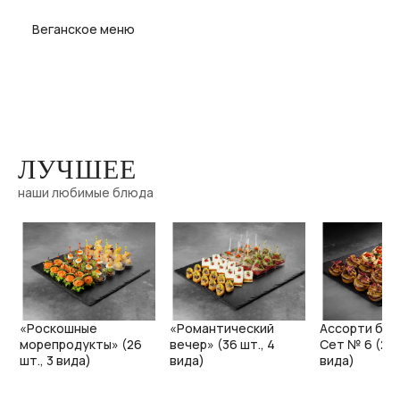
Веганское меню
ЛУЧШЕЕ
наши любимые блюда
е
«Роскошные
«Романтический
Ассорти бру
морепродукты» (26
вечер» (36 шт., 4
Сет № 6 (24 
шт., 3 вида)
вида)
вида)