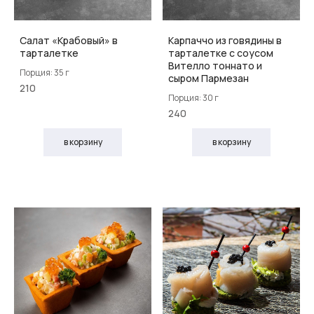
Салат «Крабовый» в
Карпаччо из говядины в
тарталетке
тарталетке с соусом
Вителло тоннато и
Порция: 35 г
сыром Пармезан
210
Порция: 30 г
240
в корзину
в корзину