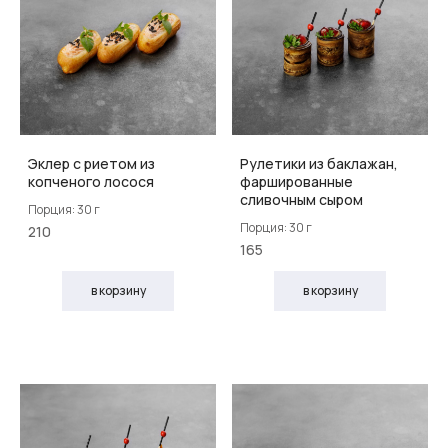
Эклер с риетом из
Рулетики из баклажан,
копченого лосося
фаршированные
сливочным сыром
Порция: 30 г
Порция: 30 г
210
165
в корзину
в корзину