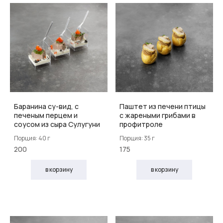
Баранина су-вид, с
Паштет из печени птицы
печеным перцем и
с жареными грибами в
соусом из сыра Сулугуни
профитроле
Порция: 40 г
Порция: 35 г
200
175
в корзину
в корзину