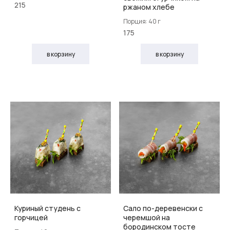
215
ржаном хлебе
Порция: 40 г
175
в корзину
в корзину
Куриный студень с
Сало по-деревенски с
горчицей
черемшой на
бородинском тосте