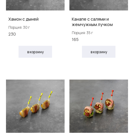
Хамон с дыней
Канапе с салями и
жемчужным лучком
Порция: 30 г
Порция: 35 г
230
165
в корзину
в корзину