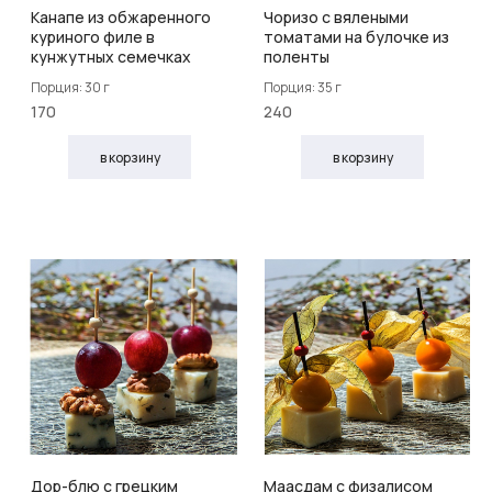
Канапе из обжаренного
Чоризо с вялеными
куриного филе в
томатами на булочке из
кунжутных семечках
поленты
Порция: 30 г
Порция: 35 г
170
240
в корзину
в корзину
Дор-блю с грецким
Маасдам с физалисом