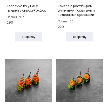
Карпаччо из утки с
Канапе с ростбифом,
грушей с сыром Рокфор
вялеными томатами и
кедровыми орешками
Порция: 30 г
Порция: 30 г
290
220
в корзину
в корзину