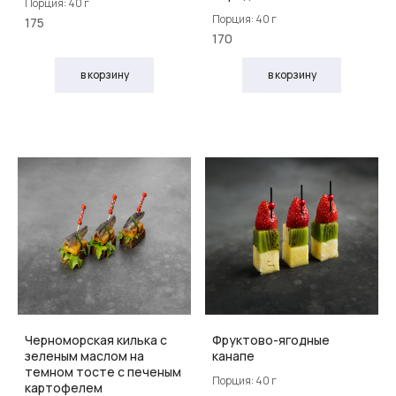
Порция: 40 г
Порция: 40 г
175
170
в корзину
в корзину
Черноморская килька с
Фруктово-ягодные
зеленым маслом на
канапе
темном тосте с печеным
Порция: 40 г
картофелем