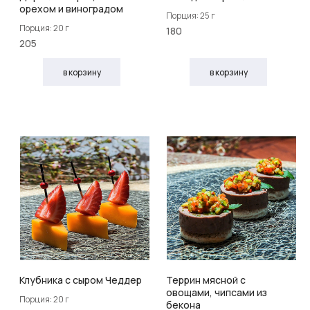
орехом и виноградом
Порция: 25 г
Порция: 20 г
180
205
в корзину
в корзину
Клубника с сыром Чеддер
Террин мясной с
овощами, чипсами из
Порция: 20 г
бекона