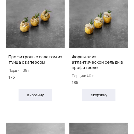
Профитроль с салатом из
Форшмак из
тунца с каперсом
атлантической сельди в
профитроле
Порция: 35 г
Порция: 40 г
175
185
в корзину
в корзину