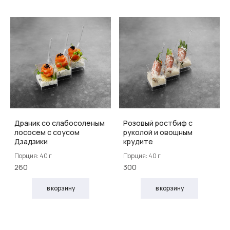
Драник со слабосоленым
Розовый ростбиф с
лососем с соусом
руколой и овощным
Дзадзики
крудите
Порция: 40 г
Порция: 40 г
260
300
в корзину
в корзину