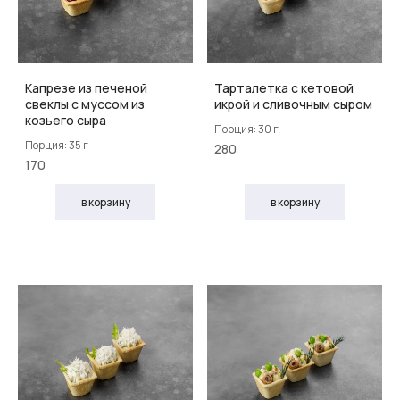
Капрезе из печеной
Тарталетка с кетовой
свеклы с муссом из
икрой и сливочным сыром
козьего сыра
Порция: 30 г
Порция: 35 г
280
170
в корзину
в корзину