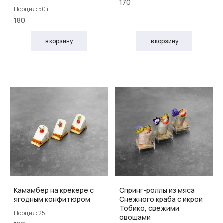
170
Порция: 50 г
180
в корзину
в корзину
Камамбер на крекере с
Спринг-роллы из мяса
ягодным конфитюром
Снежного краба с икрой
Тобико, свежими
Порция: 25 г
овощами