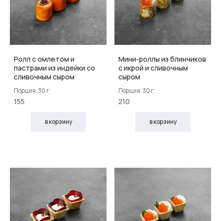
Ролл с омлетом и
Мини-роллы из блинчиков
пастрами из индейки со
с икрой и сливочным
сливочным сыром
сыром
Порция: 30 г
Порция: 30 г
155
210
в корзину
в корзину