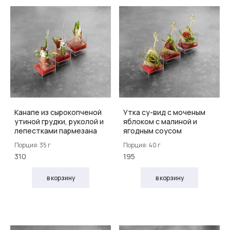
Канапе из сырокопченой
Утка су-вид с моченым
утиной грудки, руколой и
яблоком с малиной и
лепестками пармезана
ягодным соусом
Порция: 35 г
Порция: 40 г
310
195
в корзину
в корзину