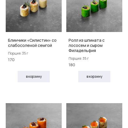
Блинчики «Силистин» со
Ролл из шпината с
слабосоленой семгой
лососем и сыром
Филадельфия
Порция: 35 г
Порция: 35 г
170
180
в корзину
в корзину