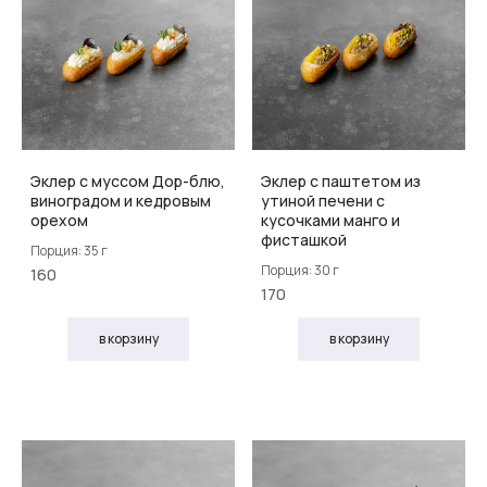
Эклер с муссом Дор-блю,
Эклер с паштетом из
виноградом и кедровым
утиной печени с
орехом
кусочками манго и
фисташкой
Порция: 35 г
Порция: 30 г
160
170
в корзину
в корзину