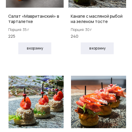
Салат «Мавританский» в
Канапе с масляной рыбой
тарталетке
на зеленом тосте
Порция: 35 г
Порция: 30 г
225
240
в корзину
в корзину