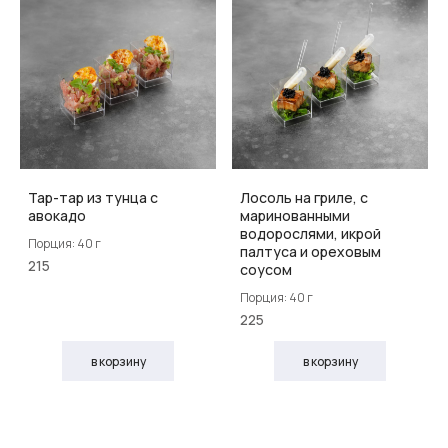
Тар-тар из тунца с
Лосоль на гриле, с
авокадо
маринованными
водорослями, икрой
Порция: 40 г
палтуса и ореховым
215
соусом
Порция: 40 г
225
в корзину
в корзину