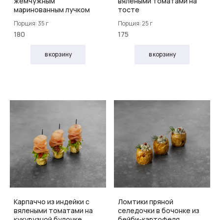
жемчужным
вялеными томатами на
маринованным лучком
тосте
Порция: 35 г
Порция: 25 г
180
175
в корзину
в корзину
Карпаччо из индейки с
Ломтики пряной
вялеными томатами на
селедочки в бочонке из
кукурузной булочке
бейби-картофеля