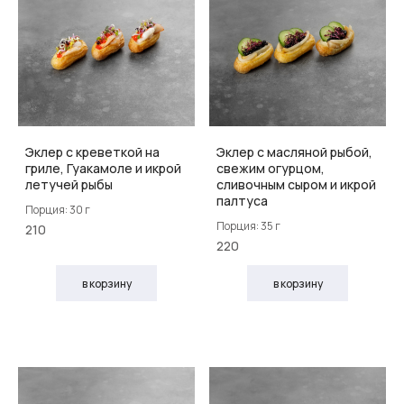
Эклер с креветкой на
Эклер с масляной рыбой,
гриле, Гуакамоле и икрой
свежим огурцом,
летучей рыбы
сливочным сыром и икрой
палтуса
Порция: 30 г
Порция: 35 г
210
220
в корзину
в корзину