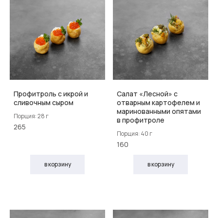
Профитроль с икрой и
Салат «Лесной» с
сливочным сыром
отварным картофелем и
маринованными опятами
Порция: 28 г
в профитроле
265
Порция: 40 г
160
в корзину
в корзину