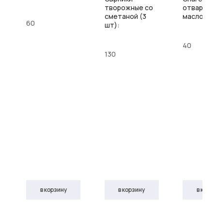
творожные со
отварные
сметаной (3
маслом
60
шт):
40
130
й
в корзину
в корзину
в корз