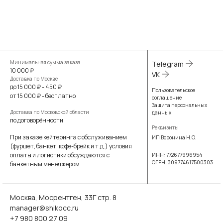
Минимальная сумма заказа
Telegram
10 000 ₽
VK
Доставка по Москве
до 15 000 ₽ - 450 ₽
Пользовательское
от 15 000 ₽ - бесплатно
соглашение
Защита персональных
Доставка по Московской области
данных
по договорённости
Реквизиты
При заказе кейтеринга с обслуживанием
ИП Воронина Н.О.
(фуршет, банкет, кофе-брейк и т.д.) условия
оплаты и логистики обсуждаются с
ИНН: 772677996954
ОГРН: 309774617500303
банкетным менеджером
Москва, Мосрентген, 33Г стр. 8
manager@shikocc.ru
+7 980 800 27 09