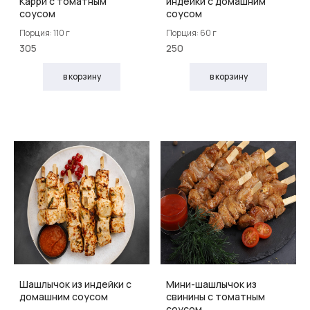
Карри с томатным
индейки с домашним
соусом
соусом
Порция: 110 г
Порция: 60 г
305
250
в корзину
в корзину
Шашлычок из индейки с
Мини-шашлычок из
домашним соусом
свинины с томатным
соусом