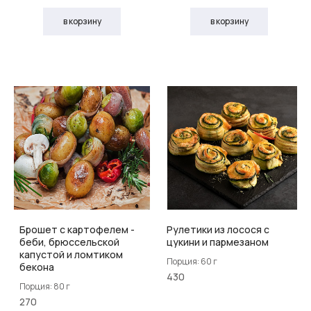
в корзину
в корзину
Брошет с картофелем -
Рулетики из лосося с
беби, брюссельской
цукини и пармезаном
капустой и ломтиком
Порция: 60 г
бекона
430
Порция: 80 г
270