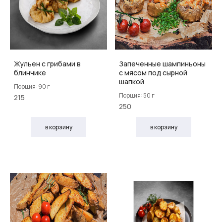
Жульен с грибами в
Запеченные шампиньоны
блинчике
с мясом под сырной
шапкой
Порция: 90 г
Порция: 50 г
215
250
в корзину
в корзину