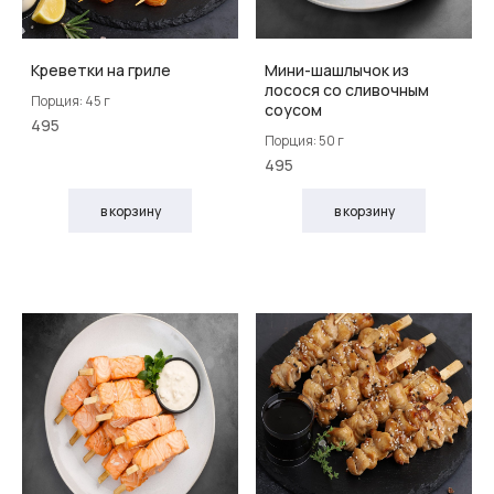
Креветки на гриле
Мини-шашлычок из
лосося со сливочным
Порция: 45 г
соусом
495
Порция: 50 г
495
в корзину
в корзину