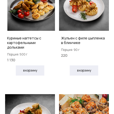
Куриные наггетсы с
Жульен с филе цыпленка
картофельными
в блинчике
дольками
Порция: 90 г
Порция: 500 г
220
1 130
в корзину
в корзину