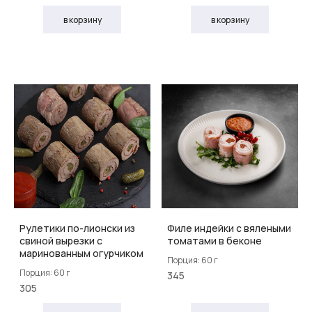
в корзину
в корзину
Рулетики по-лионски из
Филе индейки с вялеными
свиной вырезки с
томатами в беконе
маринованным огурчиком
Порция: 60 г
Порция: 60 г
345
305