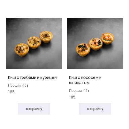
Киш с грибами и курицей
Киш с лососем и
шпинатом
Порция: 45 г
Порция: 45 г
165
185
в корзину
в корзину