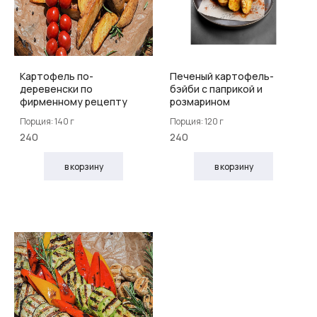
Картофель по-
Печеный картофель-
деревенски по
бэйби с паприкой и
фирменному рецепту
розмарином
Порция: 140 г
Порция: 120 г
240
240
в корзину
в корзину