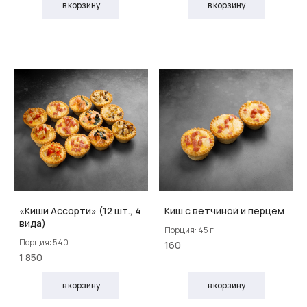
в корзину
в корзину
«Киши Ассорти» (12 шт., 4
Киш с ветчиной и перцем
вида)
Порция: 45 г
Порция: 540 г
160
1 850
в корзину
в корзину