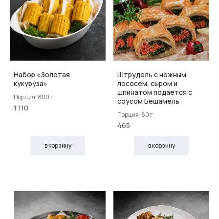
Набор «Золотая
Штрудель с нежным
кукуруза»
лососем, сыром и
шпинатом подается с
Порция: 800 г
соусом Бешамель
1 110
Порция: 80 г
465
в корзину
в корзину