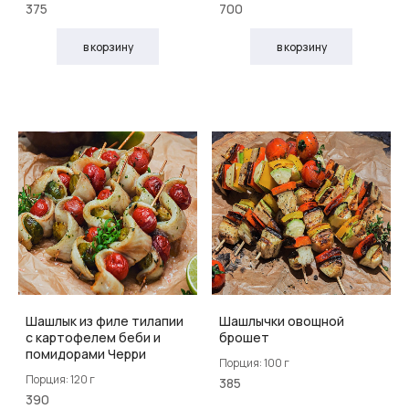
375
700
в корзину
в корзину
Шашлык из филе тилапии
Шашлычки овощной
с картофелем беби и
брошет
помидорами Черри
Порция: 100 г
Порция: 120 г
385
390