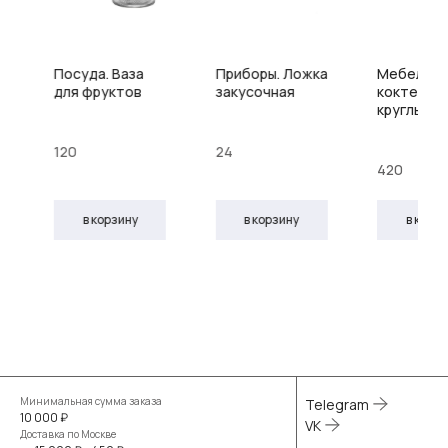
Посуда. Ваза
Приборы. Ложка
Мебель. 
для фруктов
закусочная
коктейль
круглый
120
24
420
в корзину
в корзину
в корз
Минимальная сумма заказа
Telegram
10 000 ₽
VK
Доставка по Москве