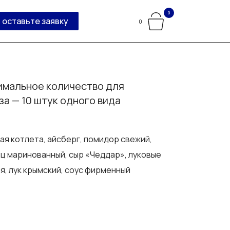
0
оставьте заявку
0
мальное количество для
за — 10 штук одного вида
ая котлета, айсберг, помидор свежий,
ц маринованный, сыр «Чеддар», луковые
я, лук крымский, соус фирменный