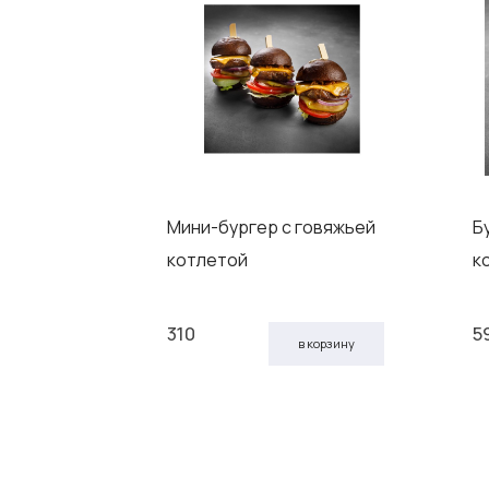
индейкой
Мини-бургер с говяжьей
Б
котлетой
к
310
5
 корзину
в корзину