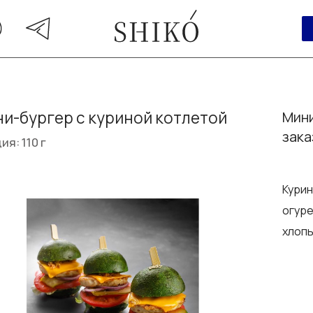
и-бургер с куриной котлетой
Мини
зака
ия: 110 г
Курин
огуре
хлопь