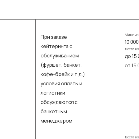
Минимал
При заказе
10 000
кейтеринга с
Доставк
обслуживанием
до 15 
(фуршет, банкет,
от 15
кофе-брейк и т.д.)
условия оплаты и
логистики
обсуждаются с
банкетным
менеджером
Доставк