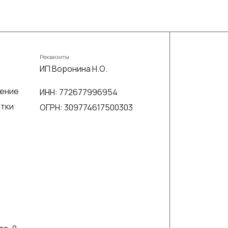
Реквизиты
ИП Воронина Н.О.
шение
ИНН: 772677996954
отки
ОГРН: 309774617500303