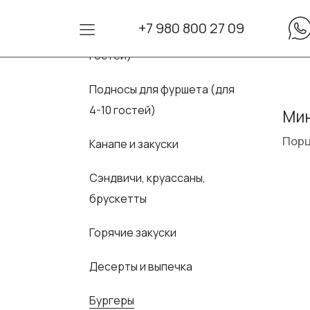
+7 980 800 27 09
Сеты для фуршета (для 10-30
гостей)
Подносы для фуршета (для
4-10 гостей)
Мин
Порц
Канапе и закуски
Сэндвичи, круассаны,
брускетты
Горячие закуски
Десерты и выпечка
Бургеры