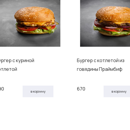
ургер с куриной
Бургер с котлетой из
отлетой
говядины Праймбиф
90
670
в корзину
в корзину