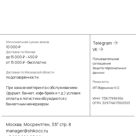
Минимальная сумма заказа
Telegram
10 000 ₽
VK
Доставка по Москве
до 15 000 ₽ - 450 ₽
Пользовательское
от 15 000 ₽ - бесплатно
соглашение
Защита персональных
Доставка по Московской области
данных
по договорённости
Реквизиты
При заказе кейтеринга с обслуживанием
ИП Воронина Н.О.
(фуршет, банкет, кофе-брейк и т.д.) условия
оплаты и логистики обсуждаются с
ИНН: 772677996954
ОГРН: 309774617500303
банкетным менеджером
Москва, Мосрентген, 33Г стр. 8
manager@shikocc.ru