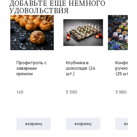
ДОБАВЬТЕ ЕЩЕ НЕМНОГО
УДОВОЛЬСТВИЯ
Профитроль с
Клубника в
Конфеты
заварным
шоколаде (24
ручной р
кремом
шт.)
(25 шт.)
145
5 390
3 980
в корзину
в корзину
в корз