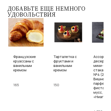
ДОБАВЬТЕ ЕЩЕ НЕМНОГО
УДОВОЛЬСТВИЯ
Французские
Тарталетка с
Ассорти
а
круассаны с
фруктами и
десертов
ванильным
ванильным
мини-
кремом
кремом
стаканчи
№4 (24 шт
Вишнево
парфе,
165
150
фисташко
мусс,
«Ниагара