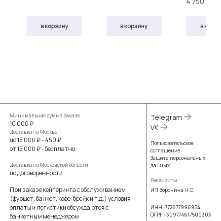
4 750
в корзину
в корзину
в корз
Минимальная сумма заказа
Telegram
10 000 ₽
VK
Доставка по Москве
до 15 000 ₽ - 450 ₽
Пользовательское
от 15 000 ₽ - бесплатно
соглашение
Защита персональных
Доставка по Московской области
данных
по договорённости
Реквизиты
При заказе кейтеринга с обслуживанием
ИП Воронина Н.О.
(фуршет, банкет, кофе-брейк и т.д.) условия
оплаты и логистики обсуждаются с
ИНН: 772677996954
ОГРН: 309774617500303
банкетным менеджером