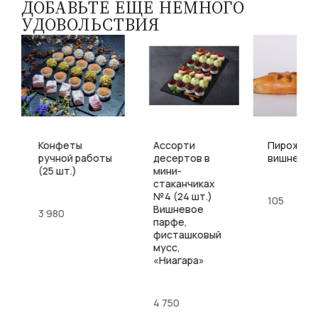
ДОБАВЬТЕ ЕЩЕ НЕМНОГО
УДОВОЛЬСТВИЯ
Конфеты
Ассорти
Пирожки 
ручной работы
десертов в
вишней
(25 шт.)
мини-
стаканчиках
№4 (24 шт.)
105
Вишневое
3 980
парфе,
фисташковый
мусс,
«Ниагара»
4 750