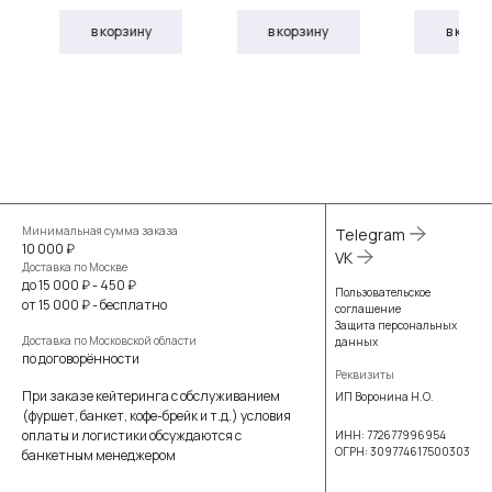
в корзину
в корзину
в корз
Минимальная сумма заказа
Telegram
10 000 ₽
VK
Доставка по Москве
до 15 000 ₽ - 450 ₽
Пользовательское
от 15 000 ₽ - бесплатно
соглашение
Защита персональных
Доставка по Московской области
данных
по договорённости
Реквизиты
При заказе кейтеринга с обслуживанием
ИП Воронина Н.О.
(фуршет, банкет, кофе-брейк и т.д.) условия
оплаты и логистики обсуждаются с
ИНН: 772677996954
ОГРН: 309774617500303
банкетным менеджером