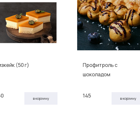
изкейк (50 г)
Профитроль с
шоколадом
60
145
в корзину
в корзину