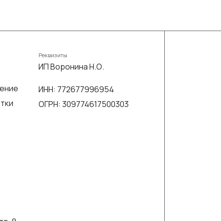
Реквизиты
ИП Воронина Н.О.
шение
ИНН: 772677996954
отки
ОГРН: 309774617500303