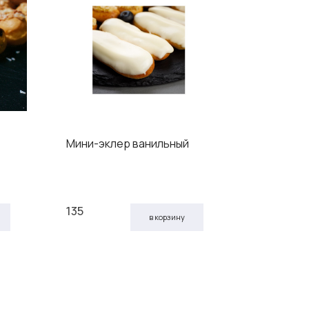
Мини-эклер ванильный
Пирожки 
135
105
в корзину