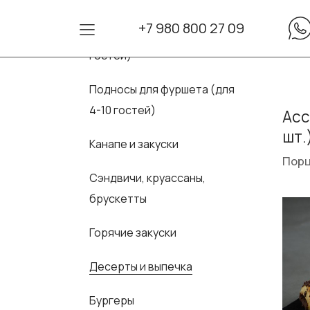
+7 980 800 27 09
Сеты для фуршета (для 10-30
гостей)
Подносы для фуршета (для
4-10 гостей)
Асс
шт.
Канапе и закуски
Порц
Сэндвичи, круассаны,
брускетты
Горячие закуски
Десерты и выпечка
Бургеры