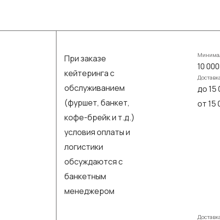
Минимал
При заказе
10 000
кейтеринга с
Доставк
обслуживанием
до 15 
(фуршет, банкет,
от 15
кофе-брейк и т.д.)
условия оплаты и
логистики
обсуждаются с
банкетным
менеджером
Доставк