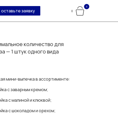
0
оставьте заявку
0
мальное количество для
за — 1 штук одного вида
ая мини-выпечка в ассортименте:
ойка с заварным кремом;
ойка с малиной и клюквой;
ойка с шоколадом и орехом;