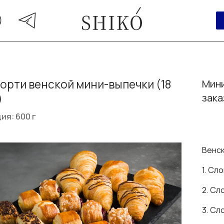
орти венской мини-выпечки (18
Мини
)
зака
ия: 600 г
Венск
1. Сл
2. Сл
3. Сл