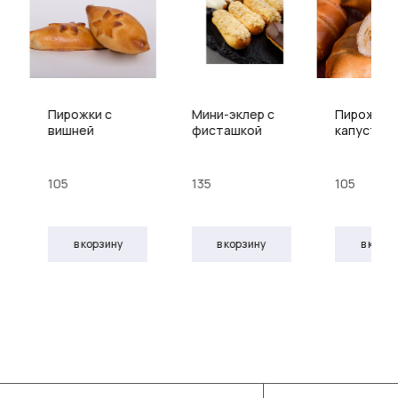
Пирожки с
Мини-эклер с
Пирожки 
вишней
фисташкой
капустой
105
135
105
в корзину
в корзину
в корз