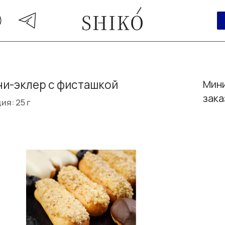
и-эклер с фисташкой
Мини
зака
ия: 25 г