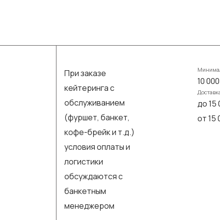
Минимал
При заказе
10 000
кейтеринга с
Доставк
обслуживанием
до 15 
(фуршет, банкет,
от 15
кофе-брейк и т.д.)
условия оплаты и
логистики
обсуждаются с
банкетным
менеджером