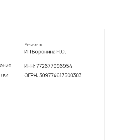
Реквизиты
ИП Воронина Н.О.
шение
ИНН: 772677996954
отки
ОГРН: 309774617500303