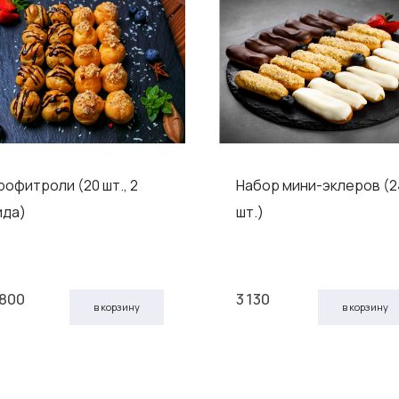
рофитроли (20 шт., 2
Набор мини-эклеров (2
ида)
шт.)
 800
3 130
в корзину
в корзину