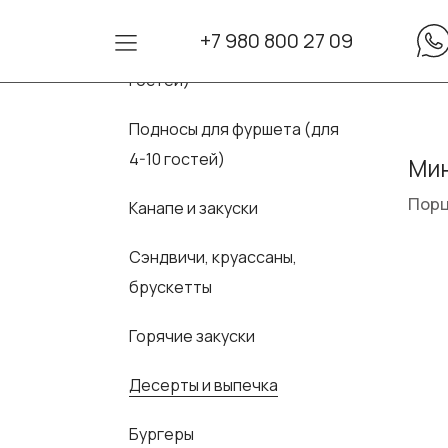
+7 980 800 27 09
Сеты для фуршета (для 10-30
гостей)
Подносы для фуршета (для
4-10 гостей)
Мин
Порц
Канапе и закуски
Сэндвичи, круассаны,
брускетты
Горячие закуски
Десерты и выпечка
Бургеры