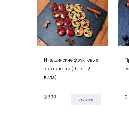
но-
Итальянские фруктовые
П
ерсиком
тарталетки (16 шт., 2
в
вида)
2 300
2
 корзину
в корзину