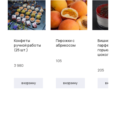
Конфеты
Пирожки с
Вишнево
ручной работы
абрикосом
парфе с
(25 шт.)
горьким
шоколад
105
3 980
205
в корзину
в корзину
в корз