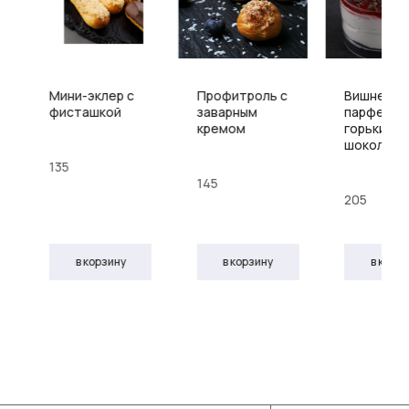
Мини-эклер с
Профитроль с
Вишнево
фисташкой
заварным
парфе с
кремом
горьким
шоколад
135
145
205
в корзину
в корзину
в корз