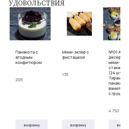
УДОВОЛЬСТВИЯ
Панакота с
Мини-эклер с
№01 Ассо
ягодным
фисташкой
десертов
конфитюром
мини-
стаканчи
(24 шт.)
135
Тирамису
205
панакота,
ванильный
с грушей
4 750
в корзину
в корзину
в корз