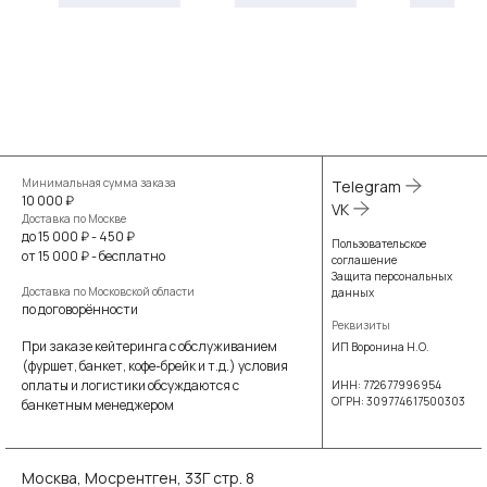
Минимальная сумма заказа
Telegram
10 000 ₽
VK
Доставка по Москве
до 15 000 ₽ - 450 ₽
Пользовательское
от 15 000 ₽ - бесплатно
соглашение
Защита персональных
Доставка по Московской области
данных
по договорённости
Реквизиты
При заказе кейтеринга с обслуживанием
ИП Воронина Н.О.
(фуршет, банкет, кофе-брейк и т.д.) условия
оплаты и логистики обсуждаются с
ИНН: 772677996954
ОГРН: 309774617500303
банкетным менеджером
Москва, Мосрентген, 33Г стр. 8