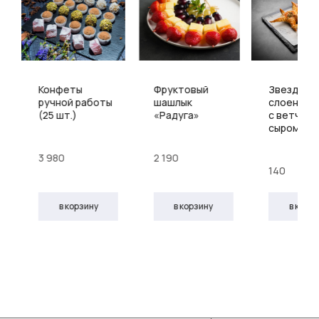
Конфеты
Фруктовый
Звезды из
ручной работы
шашлык
слоеного
(25 шт.)
«Радуга»
с ветчино
сыром
3 980
2 190
140
в корзину
в корзину
в корз