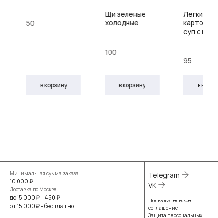
"
Щи зеленые
Легкий
холодные
картофел
50
суп с кур
100
95
в корзину
в корзину
в корз
Минимальная сумма заказа
Telegram
10 000 ₽
VK
Доставка по Москве
до 15 000 ₽ - 450 ₽
Пользовательское
от 15 000 ₽ - бесплатно
соглашение
Защита персональных