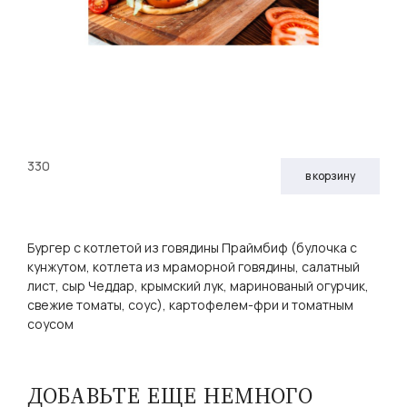
330
в корзину
Бургер с котлетой из говядины Праймбиф (булочка с
кунжутом, котлета из мраморной говядины, салатный
лист, сыр Чеддар, крымский лук, маринованый огурчик,
свежие томаты, соус), картофелем-фри и томатным
соусом
ДОБАВЬТЕ ЕЩЕ НЕМНОГО