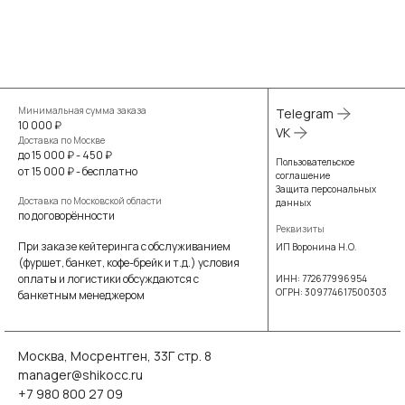
Минимальная сумма заказа
Telegram
10 000 ₽
VK
Доставка по Москве
до 15 000 ₽ - 450 ₽
Пользовательское
от 15 000 ₽ - бесплатно
соглашение
Защита персональных
Доставка по Московской области
данных
по договорённости
Реквизиты
При заказе кейтеринга с обслуживанием
ИП Воронина Н.О.
(фуршет, банкет, кофе-брейк и т.д.) условия
оплаты и логистики обсуждаются с
ИНН: 772677996954
ОГРН: 309774617500303
банкетным менеджером
Москва, Мосрентген, 33Г стр. 8
manager@shikocc.ru
+7 980 800 27 09