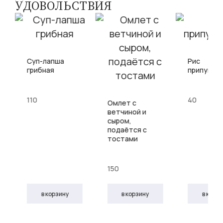
УДОВОЛЬСТВИЯ
Суп-лапша
Рис
грибная
припущен
и
110
40
Омлет с
ветчиной и
сыром,
подаётся с
тостами
150
в корзину
в корзину
в корз