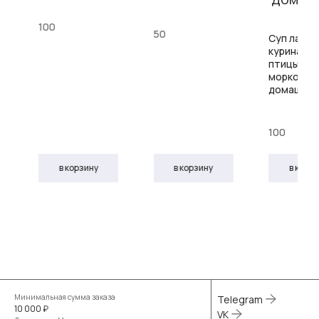
100
50
Суп лапша
куриная (
птицы, лук
морковь, 
домашняя
100
в корзину
в корзину
в корз
Минимальная сумма заказа
Telegram
10 000 ₽
VK