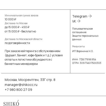
Минимальная сумма заказа
Telegram
10 000 ₽
VK
Доставка по Москве
до 15 000 ₽ - 450 ₽
Пользовательское
от 15 000 ₽ - бесплатно
соглашение
Защита персональных
Доставка по Московской области
данных
по договорённости
Реквизиты
При заказе кейтеринга с обслуживанием
ИП Воронина Н.О.
(фуршет, банкет, кофе-брейк и т.д.) условия
оплаты и логистики обсуждаются с
ИНН: 772677996954
ОГРН: 309774617500303
банкетным менеджером
Москва, Мосрентген, 33Г стр. 8
manager@shikocc.ru
+7 980 800 27 09