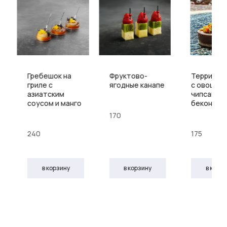
Гребешок на
Фруктово-
Террин м
гриле с
ягодные канапе
с овощами
азиатским
чипсами и
соусом и манго
бекона
170
240
175
в корзину
в корзину
в корз