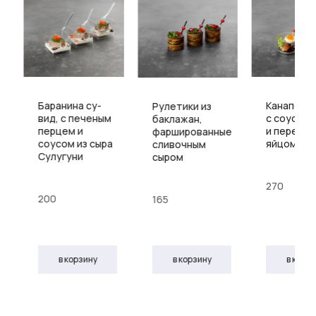
Баранина су-
Канапе с 
Рулетики из
вид, с печеным
с соусом 
баклажан,
перцем и
и перепе
фаршированные
соусом из сыра
яйцом
сливочным
Сулугуни
сыром
270
200
165
в корзину
в корзину
в корз