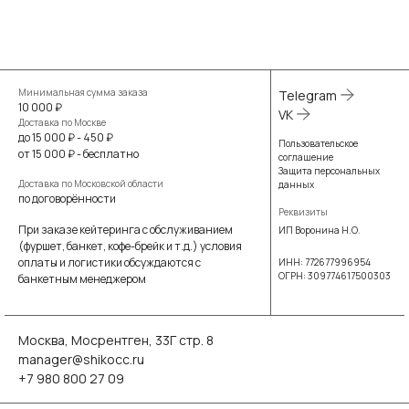
Минимальная сумма заказа
Telegram
10 000 ₽
VK
Доставка по Москве
до 15 000 ₽ - 450 ₽
Пользовательское
от 15 000 ₽ - бесплатно
соглашение
Защита персональных
Доставка по Московской области
данных
по договорённости
Реквизиты
При заказе кейтеринга с обслуживанием
ИП Воронина Н.О.
(фуршет, банкет, кофе-брейк и т.д.) условия
оплаты и логистики обсуждаются с
ИНН: 772677996954
ОГРН: 309774617500303
банкетным менеджером
Москва, Мосрентген, 33Г стр. 8
manager@shikocc.ru
+7 980 800 27 09