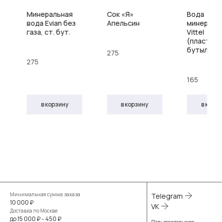
Минеральная
Сок «Я»
Вода
вода Evian без
Апельсин
минераль
газа, ст. бут.
Vittel
(пластик
бутылка)
275
275
165
в корзину
в корзину
в корз
Минимальная сумма заказа
Telegram
10 000 ₽
VK
Доставка по Москве
до 15 000 ₽ - 450 ₽