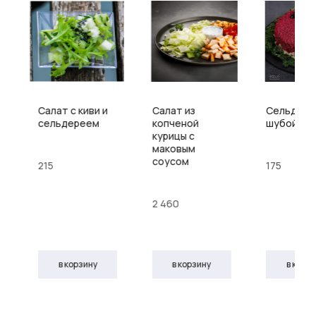
Салат с киви и
Салат из
Сельдь п
ы
сельдереем
копченой
шубой
курицы с
маковым
соусом
215
175
2 460
в корзину
в корзину
в корз