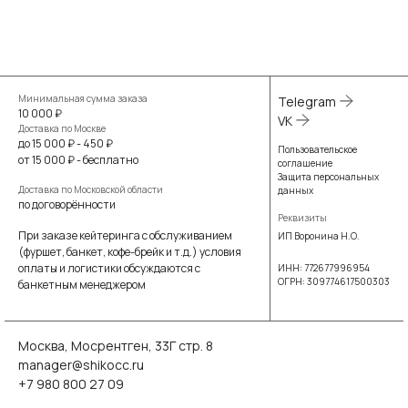
Минимальная сумма заказа
Telegram
10 000 ₽
VK
Доставка по Москве
до 15 000 ₽ - 450 ₽
Пользовательское
от 15 000 ₽ - бесплатно
соглашение
Защита персональных
Доставка по Московской области
данных
по договорённости
Реквизиты
При заказе кейтеринга с обслуживанием
ИП Воронина Н.О.
(фуршет, банкет, кофе-брейк и т.д.) условия
оплаты и логистики обсуждаются с
ИНН: 772677996954
ОГРН: 309774617500303
банкетным менеджером
Москва, Мосрентген, 33Г стр. 8
manager@shikocc.ru
+7 980 800 27 09