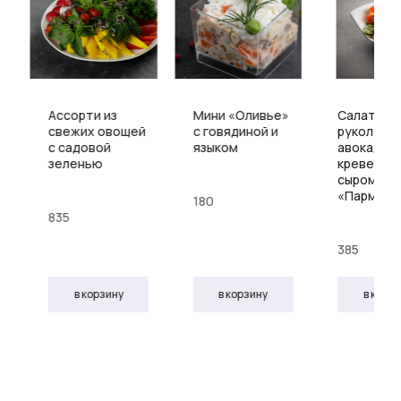
Ассорти из
Мини «Оливье»
Салат с
свежих овощей
с говядиной и
руколой,
с садовой
языком
авокадо,
зеленью
креветкам
сыром
«Пармеза
180
835
385
в корзину
в корзину
в корз