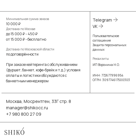
Минимальная сумма заказа
Telegram
10 000 ₽
VK
Доставка по Москве
до 15 000 ₽ - 450 ₽
Пользовательское
от 15 000 ₽ - бесплатно
соглашение
Защита персональных
Доставка по Московской области
данных
по договорённости
Реквизиты
При заказе кейтеринга с обслуживанием
ИП Воронина Н.О.
(фуршет, банкет, кофе-брейк и т.д.) условия
оплаты и логистики обсуждаются с
ИНН: 772677996954
ОГРН: 309774617500303
банкетным менеджером
Москва, Мосрентген, 33Г стр. 8
manager@shikocc.ru
+7 980 800 27 09