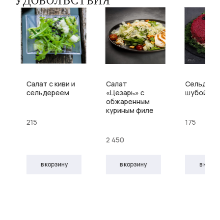
УДОВОЛЬСТВИЯ
»
Салат с киви и
Салат
Сельдь п
сельдереем
«Цезарь» с
шубой
обжаренным
куриным филе
215
175
2 450
в корзину
в корзину
в корз