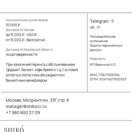
Минимальная сумма заказа
Telegram
10 000 ₽
VK
Доставка по Москве
до 15 000 ₽ - 450 ₽
Пользовательское
от 15 000 ₽ - бесплатно
соглашение
Защита персональных
Доставка по Московской области
данных
по договорённости
Реквизиты
При заказе кейтеринга с обслуживанием
ИП Воронина Н.О.
(фуршет, банкет, кофе-брейк и т.д.) условия
оплаты и логистики обсуждаются с
ИНН: 772677996954
ОГРН: 309774617500303
банкетным менеджером
Москва, Мосрентген, 33Г стр. 8
manager@shikocc.ru
+7 980 800 27 09