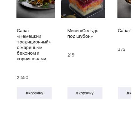
Салат
Мини «Сельдь
Салат «Н
«Немецкий
под шубой»
традиционный»
с жаренным
375
беконом и
215
корнишонами
2 450
в корзину
в корзину
в корз