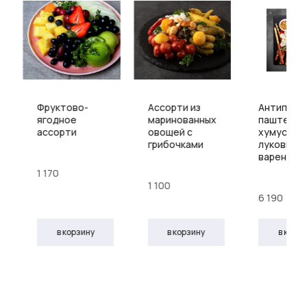
Фруктово-
Ассорти из
Антипаст
ягодное
маринованных
паштетом
ассорти
овощей с
хумусом 
грибочками
луковым
вареньем
1 170
1 100
6 190
в корзину
в корзину
в корз