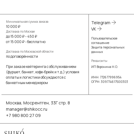
Минимальная сумма заказа
Telegram
10 000 ₽
VK
Доставка по Москве
до 15 000 ₽ - 450 ₽
Пользовательское
от 15 000 ₽ - бесплатно
соглашение
Защита персональных
Доставка по Московской области
данных
по договорённости
Реквизиты
При заказе кейтеринга с обслуживанием
ИП Воронина Н.О.
(фуршет, банкет, кофе-брейк и т.д.) условия
оплаты и логистики обсуждаются с
ИНН: 772677996954
ОГРН: 309774617500303
банкетным менеджером
Москва, Мосрентген, 33Г стр. 8
manager@shikocc.ru
+7 980 800 27 09