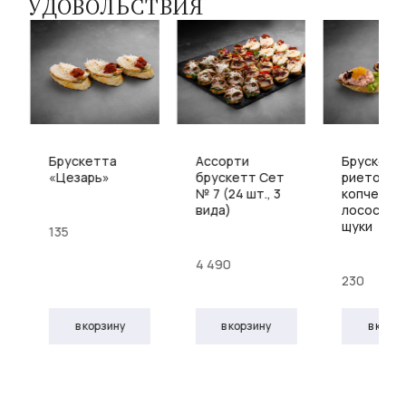
УДОВОЛЬСТВИЯ
Брускетта
Ассорти
Брускетта
«Цезарь»
брускетт Сет
риетом и
№ 7 (24 шт., 3
копченно
вида)
лосося и 
щуки
135
4 490
230
в корзину
в корзину
в корз