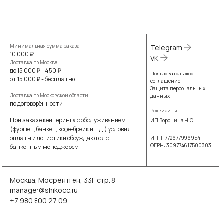
Минимальная сумма заказа
Telegram
10 000 ₽
VK
Доставка по Москве
до 15 000 ₽ - 450 ₽
Пользовательское
от 15 000 ₽ - бесплатно
соглашение
Защита персональных
Доставка по Московской области
данных
по договорённости
Реквизиты
При заказе кейтеринга с обслуживанием
ИП Воронина Н.О.
(фуршет, банкет, кофе-брейк и т.д.) условия
оплаты и логистики обсуждаются с
ИНН: 772677996954
ОГРН: 309774617500303
банкетным менеджером
Москва, Мосрентген, 33Г стр. 8
manager@shikocc.ru
+7 980 800 27 09