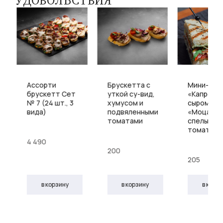
УДОВОЛЬСТВИЯ
Ассорти
Брускетта с
Мини-сэн
брускетт Сет
уткой су-вид,
«Капрезе»
№ 7 (24 шт., 3
хумусом и
сыром
вида)
подвяленными
«Моцарел
томатами
спелыми
томатам
4 490
200
205
в корзину
в корзину
в корз