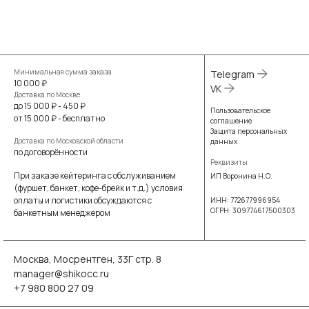
Минимальная сумма заказа
Telegram
10 000 ₽
VK
Доставка по Москве
до 15 000 ₽ - 450 ₽
Пользовательское
от 15 000 ₽ - бесплатно
соглашение
Защита персональных
Доставка по Московской области
данных
по договорённости
Реквизиты
При заказе кейтеринга с обслуживанием
ИП Воронина Н.О.
(фуршет, банкет, кофе-брейк и т.д.) условия
оплаты и логистики обсуждаются с
ИНН: 772677996954
ОГРН: 309774617500303
банкетным менеджером
Москва, Мосрентген, 33Г стр. 8
manager@shikocc.ru
+7 980 800 27 09