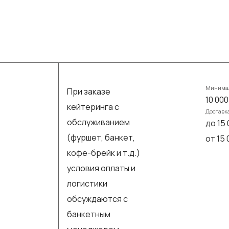
Минимал
При заказе
10 000
кейтеринга с
Доставк
обслуживанием
до 15 
(фуршет, банкет,
от 15
кофе-брейк и т.д.)
условия оплаты и
логистики
обсуждаются с
банкетным