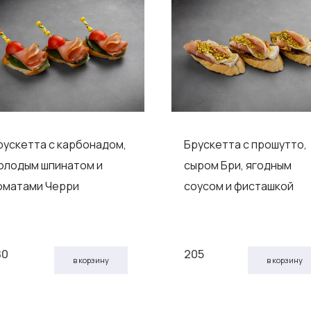
рускетта с карбонадом,
Брускетта с прошутто,
олодым шпинатом и
сыром Бри, ягодным
оматами Черри
соусом и фисташкой
80
205
в корзину
в корзину