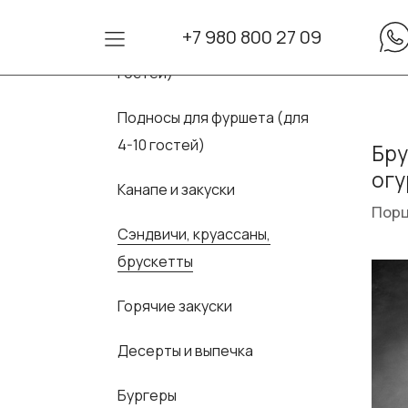
+7 980 800 27 09
Сеты для фуршета (для 10-30
гостей)
Подносы для фуршета (для
4-10 гостей)
Бру
ог
Канапе и закуски
Порц
Сэндвичи, круассаны,
брускетты
Горячие закуски
Десерты и выпечка
Бургеры