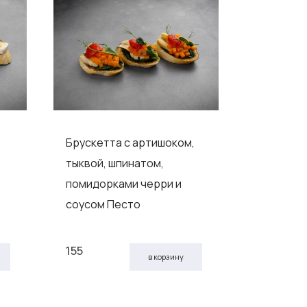
Брускетта с артишоком,
Брускетт
тыквой, шпинатом,
сливочны
помидорками черри и
перепели
соусом Песто
королев
155
270
в корзину