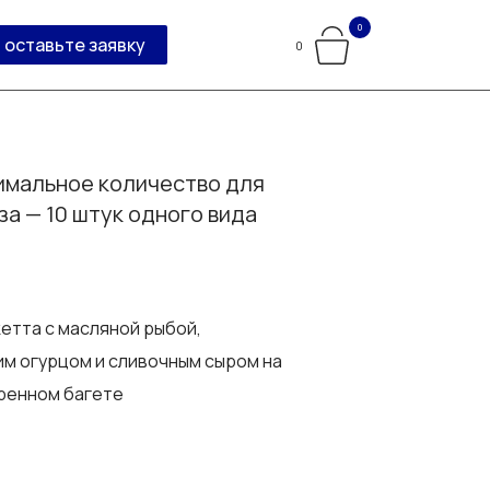
0
оставьте заявку
0
мальное количество для
за — 10 штук одного вида
етта с масляной рыбой,
м огурцом и сливочным сыром на
ренном багете