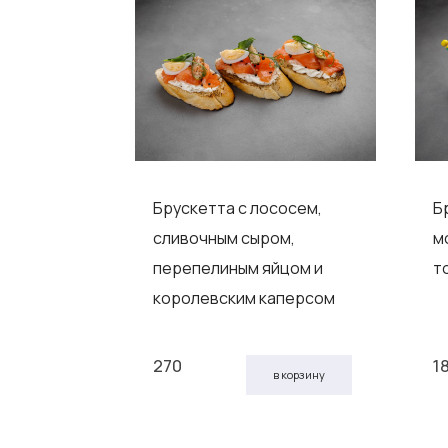
тишоком,
Брускетта с лососем,
Б
м,
сливочным сыром,
м
рри и
перепелиным яйцом и
т
королевским каперсом
270
1
 корзину
в корзину