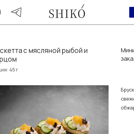
скетта с мясляной рыбой и
Мини
урцом
зака
ия: 45 г
Бруск
свежи
обжа