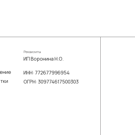
Реквизиты
ИП Воронина Н.О.
шение
ИНН: 772677996954
отки
ОГРН: 309774617500303