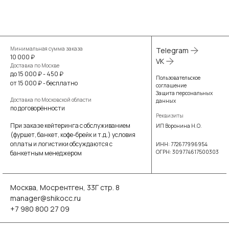
Минимальная сумма заказа
Telegram
10 000 ₽
VK
Доставка по Москве
до 15 000 ₽ - 450 ₽
Пользовательское
от 15 000 ₽ - бесплатно
соглашение
Защита персональных
Доставка по Московской области
данных
по договорённости
Реквизиты
При заказе кейтеринга с обслуживанием
ИП Воронина Н.О.
(фуршет, банкет, кофе-брейк и т.д.) условия
оплаты и логистики обсуждаются с
ИНН: 772677996954
ОГРН: 309774617500303
банкетным менеджером
Москва, Мосрентген, 33Г стр. 8
manager@shikocc.ru
+7 980 800 27 09