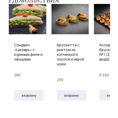
УДОВОЛЬСТВИЯ
Сэндвич
Брускетта с
Ассорти
«Цезарь» с
риетом из
брускетт
куриным филе и
копченного
№1 (24 шт.
ным
овощами
лосося и икрой
вида)
щуки
ешками
280
5 220
230
в корзину
в корзину
в корз