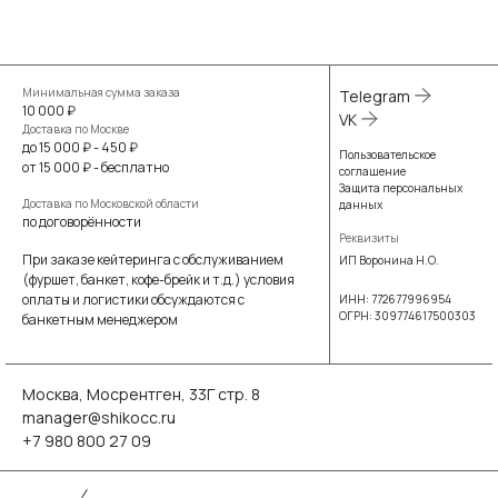
Минимальная сумма заказа
Telegram
10 000 ₽
VK
Доставка по Москве
до 15 000 ₽ - 450 ₽
Пользовательское
от 15 000 ₽ - бесплатно
соглашение
Защита персональных
Доставка по Московской области
данных
по договорённости
Реквизиты
При заказе кейтеринга с обслуживанием
ИП Воронина Н.О.
(фуршет, банкет, кофе-брейк и т.д.) условия
оплаты и логистики обсуждаются с
ИНН: 772677996954
ОГРН: 309774617500303
банкетным менеджером
Москва, Мосрентген, 33Г стр. 8
manager@shikocc.ru
+7 980 800 27 09