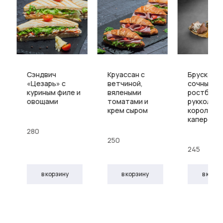
Сэндвич
Круассан с
Брускетта
«Цезарь» с
ветчиной,
сочным
куриным филе и
вялеными
ростбифо
овощами
томатами и
рукколой 
крем сыром
королевс
каперсом
280
250
245
в корзину
в корзину
в корз